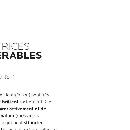
TRICES
ÉRABLES
ONS ?
rs de guérison) sont très
et
brûlent
facilement. C'est
parer activement et de
mmation
(messagers
 ce qui peut
stimuler
nts
appelés mélanocytes. Si