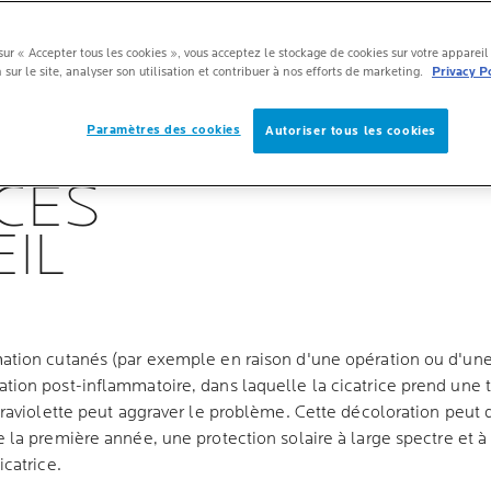
sur « Accepter tous les cookies », vous acceptez le stockage de cookies sur votre apparei
 sur le site, analyser son utilisation et contribuer à nos efforts de marketing.
Privacy P
ES CICATRICES :
Paramètres des cookies
OI PROTÉGER VO
Autoriser tous les cookies
ICES
EIL
ation cutanés (par exemple en raison d'une opération ou d'un
tion post-inflammatoire, dans laquelle la cicatrice prend une 
ltraviolette peut aggraver le problème. Cette décoloration peut
 la première année, une protection solaire à large spectre et à
icatrice.