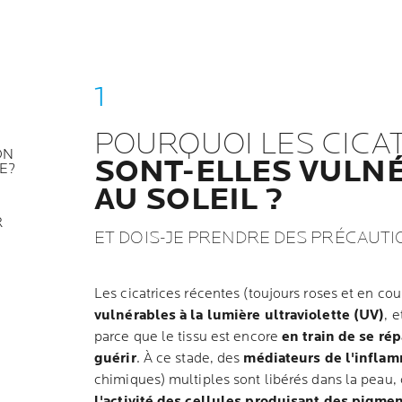
POURQUOI LES CICA
ON
SONT-ELLES VULN
E?
AU SOLEIL ?
R
ET DOIS-JE PRENDRE DES PRÉCAUTI
Les cicatrices récentes (toujours roses et en cou
vulnérables à la lumière ultraviolette (UV)
, 
parce que le tissu est encore
en train de se ré
guérir
. À ce stade, des
médiateurs de l'infla
chimiques) multiples sont libérés dans la peau,
l'activité des cellules produisant des pigme