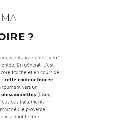
I MA
OIRE ?
parfois entourée d'un "halo"
entée. En général, c'est
encore fraîche et en cours de
ue
cette couleur foncée
e tournent vers un
rofessionnelles
(laser,
 Tous ces traitements
n marché : le proverbe
onc à double titre.