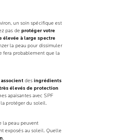
iron, un soin spécifique est
iez pas de
protéger votre
e élevée à large spectre
nzer la peau pour dissimuler
ne fera probablement que la
s
associent
des
ingrédients
très élevés de protection
mes apaisantes avec SPF
 la protéger du soleil.
e la peau peuvent
nt exposés au soleil. Quelle
on
.