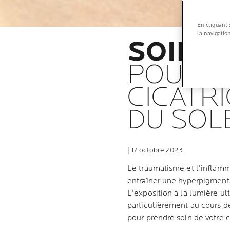
En cliquant 
la navigation
SOIN D
POURQU
CICATR
DU SOL
| 17 octobre 2023
Le traumatisme et l'inflamm
entraîner une hyperpigmenta
L'exposition à la lumière u
particulièrement au cours de
pour prendre soin de votre c