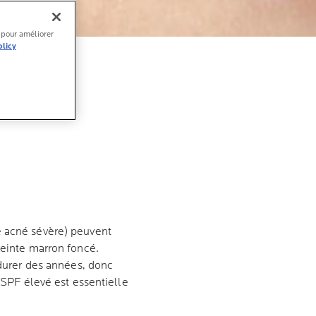
l pour améliorer
olicy
S
e acné sévère) peuvent
teinte marron foncé.
 durer des années, donc
 SPF élevé est essentielle