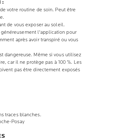
 :
e votre routine de soin. Peut être
e.
ant de vous exposer au soleil.
généreusement l'application pour
mment après avoir transpiré ou vous
est dangereuse. Même si vous utilisez
re, car il ne protège pas à 100 %. Les
oivent pas être directement exposés
s traces blanches.
Roche-Posay
ES