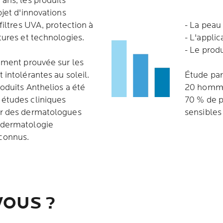
ans, les produits
bjet d'innovations
 filtres UVA, protection à
- La peau
tures et technologies.
- L'appli
- Le prod
uement prouvée sur les
 intolérantes au soleil.
Étude par
roduits Anthelios a été
20 homme
études cliniques
70 % de p
ar des dermatologues
sensibles
-dermatologie
connus.
VOUS ?