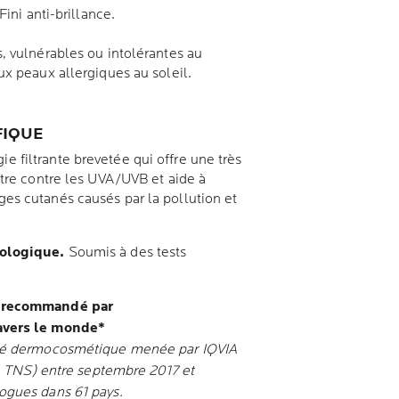
Fini anti-brillance.
, vulnérables ou intolérantes au
x peaux allergiques au soleil.
FIQUE
ie filtrante brevetée qui offre une très
ctre contre les UVA/UVB et aide à
s cutanés causés par la pollution et
tologique.
Soumis à des tests
, recommandé par
avers le monde*
ché dermocosmétique menée par IQVIA
s, TNS) entre septembre 2017 et
ogues dans 61 pays.