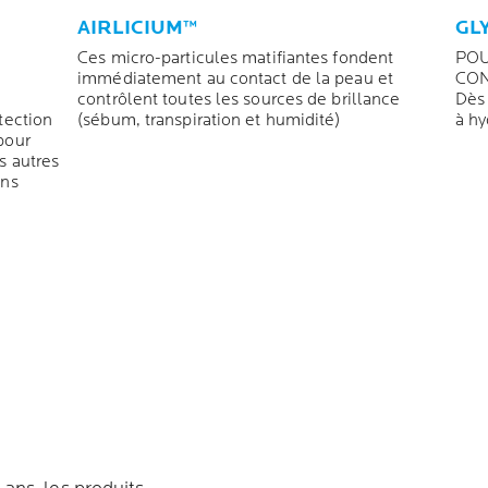
AIRLICIUM™
GL
Ces micro-particules matifiantes fondent
POU
immédiatement au contact de la peau et
CON
contrôlent toutes les sources de brillance
Dès 
tection
(sébum, transpiration et humidité)
à hy
pour
s autres
ons