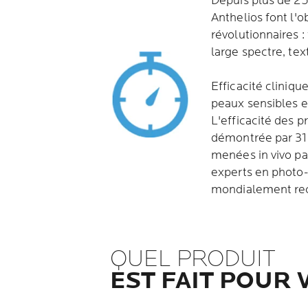
Depuis plus de 25 
Anthelios font l'o
révolutionnaires :
large spectre, tex
Efficacité cliniq
peaux sensibles et
L'efficacité des p
démontrée par 31 
menées in vivo p
experts en photo
mondialement re
QUEL PRODUIT
EST FAIT POUR 