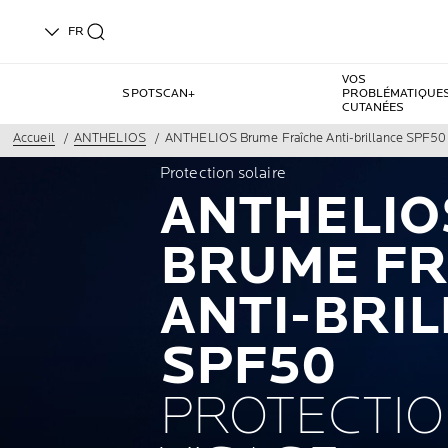
FR
VOS
SPOTSCAN+
PROBLÉMATIQUE
CUTANÉES
Accueil
ANTHELIOS
ANTHELIOS Brume Fraîche Anti-brillance SPF50
Protection solaire
ANTHELIO
BRUME FR
ANTI-BRI
SPF50
PROTECTIO