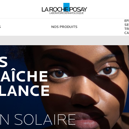
EF
SE
S
NOS PRODUITS
TR
C
S
AÎCHE
LLANCE
N SOLAIRE