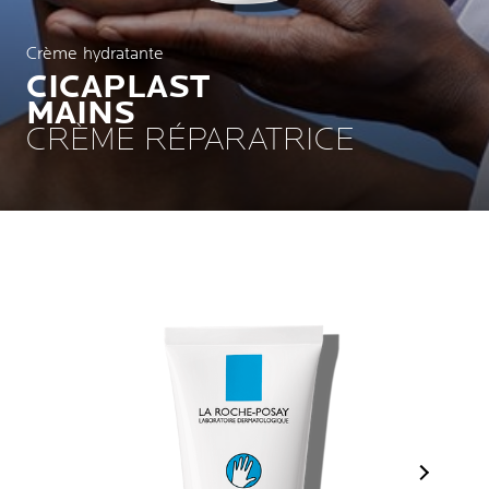
Crème hydratante
CICAPLAST
MAINS
CRÈME RÉPARATRICE
Next Pan