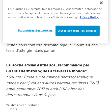
En cliquant sur « Accepter tous les cookies », vous acceptez le stockage de
PRINCIPAUX AVANTAGES
cookies sur votre appareil pour améliorer la navigation sur le site, analyser
son utilisation et contribuer à nos efforts de marketing.
Privacy Policy
Paramètres des cookies
L' EXPERTISE SCIENTIFIQUE
Autoriser tous les cookies
Testée sous contrôle dermatologique. Soumis à des
tests d'allergie. Sans parfum.
La Roche-Posay Anthelios, recommandé par
60 000 dermatologues à travers le monde*
*Source : Étude sur le marché dermocosmétique
menée par IQVIA et d'autres partenaires (Ipsos, TNS)
entre septembre 2017 et août 2018 chez des
dermatologues dans 61 pays.
Validité après ouverture :
12 mois