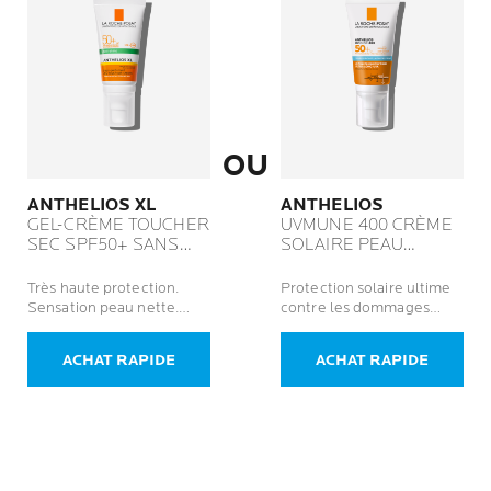
OU
ANTHELIOS XL
ANTHELIOS
GEL-CRÈME TOUCHER
UVMUNE 400 CRÈME
SEC SPF50+ SANS
SOLAIRE PEAU
PARFUM
SENSIBLE SANS
PARFUM
Très haute protection.
Protection solaire ultime
Sensation peau nette.
contre les dommages
Sans traces blanches.
cellulaires profonds.
Sans parfum.
ACHAT RAPIDE
ACHAT RAPIDE