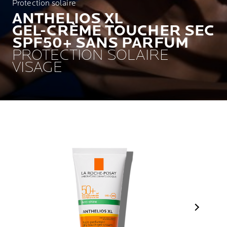
Protection solaire
ANTHELIOS XL
GEL-CRÈME TOUCHER SEC
SPF50+ SANS PARFUM
PROTECTION SOLAIRE
VISAGE
Next Pan