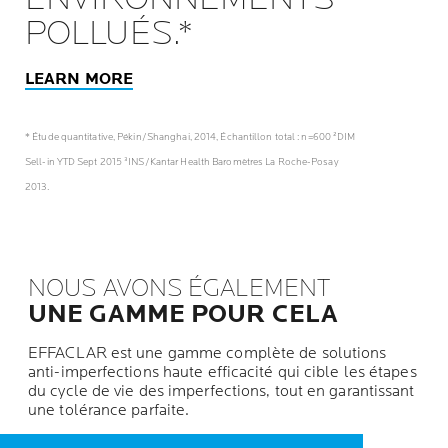
POLLUÉS.*
LEARN MORE
* Étude quantitative, Pékin/Shanghai, 2014, Échantillon total : n=600 ²DIM
Sell-in YTD Sept 2015 ³INS/Kantar Health Baromètres La Roche-Posay
2013.
NOUS AVONS ÉGALEMENT
UNE GAMME POUR CELA
EFFACLAR est une gamme complète de solutions
anti-imperfections haute efficacité qui cible les étapes
du cycle de vie des imperfections, tout en garantissant
une tolérance parfaite.