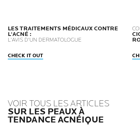
LES TRAITEMENTS MÉDICAUX CONTRE
CO
L'ACNÉ :
CI
L'AVIS D'UN DERMATOLOGUE
RO
CHECK IT OUT
CH
VOIR TOUS LES ARTICLES
SUR LES PEAUX À
TENDANCE ACNÉIQUE