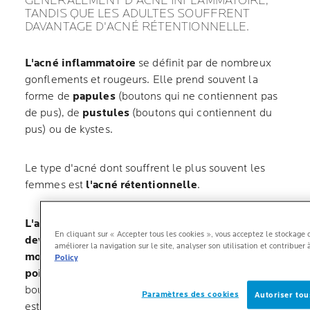
GÉNÉRALEMENT D'ACNÉ INFLAMMATOIRE,
TANDIS QUE LES ADULTES SOUFFRENT
DAVANTAGE D'ACNÉ RÉTENTIONNELLE.
L'acné inflammatoire
se définit par de nombreux
gonflements et rougeurs. Elle prend souvent la
forme de
papules
(boutons qui ne contiennent pas
de pus), de
pustules
(boutons qui contiennent du
pus) ou de kystes.
Le type d'acné dont souffrent le plus souvent les
femmes est
l'acné rétentionnelle
.
L'acné rétentionnelle
se forme lorsque les
pores
En cliquant sur « Accepter tous les cookies », vous acceptez le stockage 
deviennent obstrués par le sébum et les cellules
améliorer la navigation sur le site, analyser son utilisation et contribuer
mortes
. Elle se manifeste souvent sous la forme de
Policy
points blancs
, qui peuvent se transformer en
boutons. Lorsque le pore obstrué grossit, le sébum
Paramètres des cookies
Autoriser tou
est exposé à l'air et devient noir. C'est ce qu'on