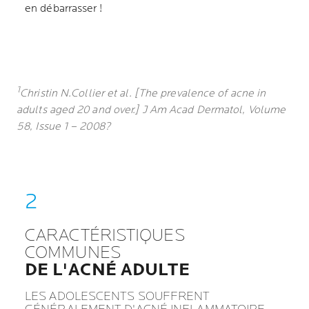
en débarrasser !
1
Christin N.Collier et al. [The prevalence of acne in
adults aged 20 and over.] J Am Acad Dermatol, Volume
58, Issue 1 – 2008?
CARACTÉRISTIQUES
COMMUNES
DE L'ACNÉ ADULTE
LES ADOLESCENTS SOUFFRENT