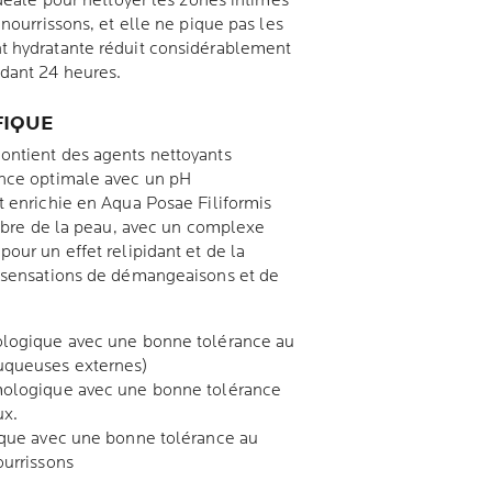
idéale pour nettoyer les zones intimes
 nourrissons, et elle ne pique pas les
t hydratante réduit considérablement
dant 24 heures.
FIQUE
ontient des agents nettoyants
ance optimale avec un pH
t enrichie en Aqua Posae Filiformis
libre de la peau, avec un complexe
our un effet relipidant et de la
s sensations de démangeaisons et de
ologique avec une bonne tolérance au
uqueuses externes)
mologique avec une bonne tolérance
ux.
ique avec une bonne tolérance au
ourrissons