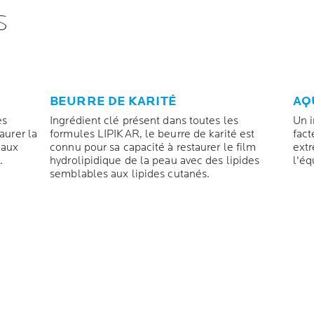
S
BEURRE DE KARITÉ
AQ
es
Ingrédient clé présent dans toutes les
Un i
aurer la
formules LIPIKAR, le beurre de karité est
fact
 aux
connu pour sa capacité à restaurer le film
extr
.
hydrolipidique de la peau avec des lipides
l'éq
semblables aux lipides cutanés.