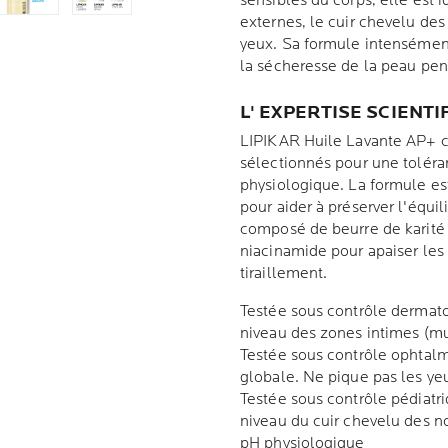
sensibles du corps, elle est 
externes, le cuir chevelu des
yeux. Sa formule intensémen
la sécheresse de la peau pen
L' EXPERTISE SCIENTI
LIPIKAR Huile Lavante AP+ c
sélectionnés pour une tolér
physiologique. La formule es
pour aider à préserver l'équi
composé de beurre de karité p
niacinamide pour apaiser le
tiraillement.
Testée sous contrôle dermat
niveau des zones intimes (m
Testée sous contrôle ophtal
globale. Ne pique pas les ye
Testée sous contrôle pédiatr
niveau du cuir chevelu des n
pH physiologique