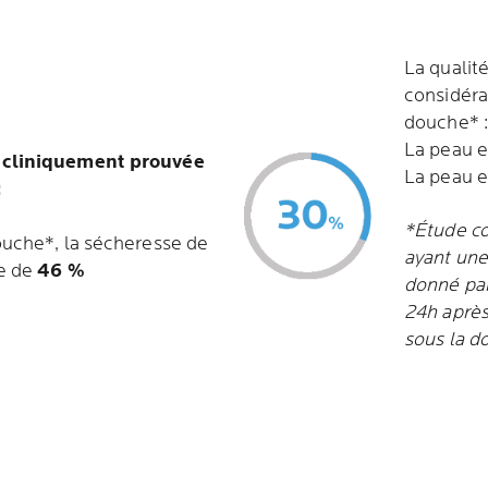
La qualit
considéra
douche* :
La peau es
 cliniquement prouvée
La peau e
:
*Étude c
ouche*, la sécheresse de
ayant une
te de
46 %
donné pa
24h après 
sous la d