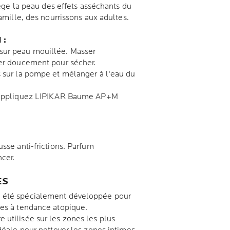
otège la peau des effets asséchants du
famille, des nourrissons aux adultes.
 :
 sur peau mouillée. Masser
ter doucement pour sécher.
s sur la pompe et mélanger à l'eau du
, appliquez LIPIKAR Baume AP+M
usse anti-frictions. Parfum
ncer.
ES
a été spécialement développée pour
hes à tendance atopique.
 utilisée sur les zones les plus