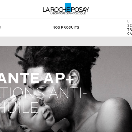
EF
SE
S
NOS PRODUITS
TR
C
ANTE AP+
ATIONS ANTI-
HUILE