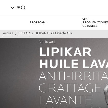
FR
VOS
SPOTSCAN+
PROBLÉMATIQUE
CUTANÉES
Accueil
LIPIKAR
LIPIKAR Huile Lavante AP+
Nettoyant
LIPIKAR
HUILE LAV
ANTI-IRRIT
GRATTAGE 
LAVANTE