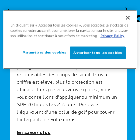
Next Pan
En cliquant sur « Accepter tous les cookies », vous acceptez le stockage de
cookies sur votre appareil pour améliorer la navigation sur le site, analyser
À QUOI CORRESPOND LE SPF D'UNE
son utilisation et contribuer à nos efforts de marketing.
Privacy Policy
CRÈME SOLAIRE ?
SPF signifie ?acteur de protection solaire ?. Il
Paramètres des cookies
Autoriser tous les cookies
indique la capacité de votre crème solaire à
protéger votre peau des rayons ?VB
responsables des coups de soleil. Plus le
chiffre est élevé, plus la protection est
efficace. Lorsque vous vous exposez, nous
vous conseillons d'appliquer au minimum un
SPF ?0 toutes les 2 ?eures. Prélevez
l'équivalent d'une balle de golf pour couvrir
l'intégralité de votre corps.
En savoir plus