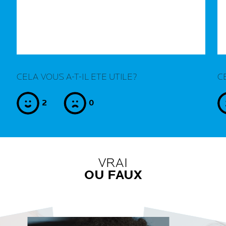
CELA VOUS A-T-IL ETE UTILE?
C
2
0
yes
no
VRAI
OU FAUX